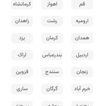
قم
اهواز
کرمانشاه
ارومیه
رشت
زاهدان
همدان
کرمان
یزد
اردبیل
بندرعباس
اراک
زنجان
سنندج
قزوین
خرم آباد
گرگان
ساری
بجنورد
بوشهر
بیرجند