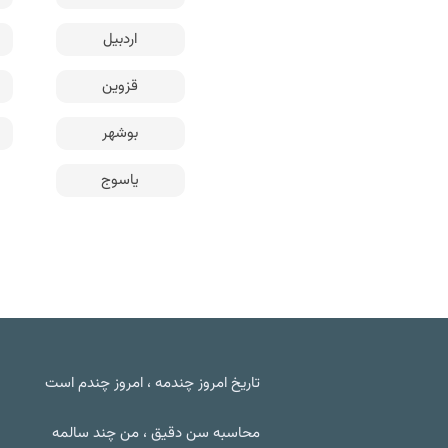
اردبیل
قزوین
بوشهر
یاسوج
تاریخ امروز چندمه ، امروز چندم است
محاسبه سن دقیق ، من چند سالمه